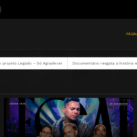
PÁGIN
Documentário resgata a história e o legado do pagode dos anos 9