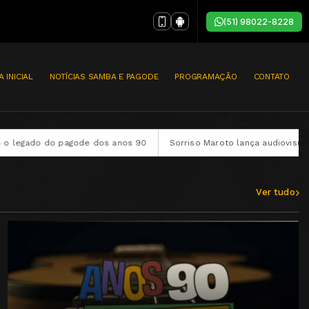
(51) 98022-8228
A INICIAL
NOTÍCIAS SAMBA E PAGODE
PROGRAMAÇÃO
CONTATO
0
Sorriso Maroto lança audiovisual completo “Sorriso Eu Gosto No
Ver tudo