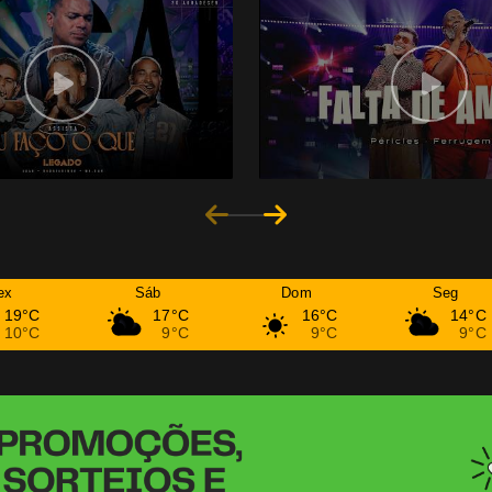
ex
Sáb
Dom
Seg
19°C
17°C
16°C
14°C
10°C
9°C
9°C
9°C