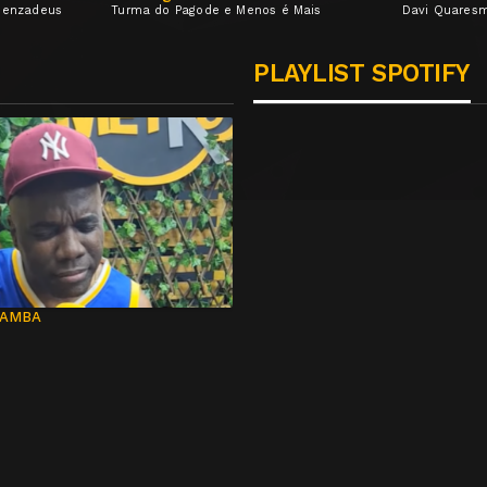
 Benzadeus
Turma do Pagode e Menos é Mais
Davi Quares
PLAYLIST SPOTIFY
ORINHO
LUCAS MORATO
Ver destaque