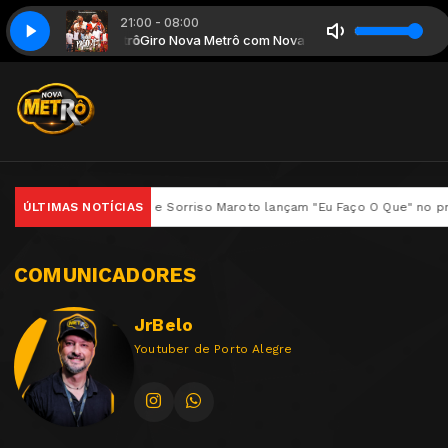
21:00 - 08:00
- Ela Só Pensa em Beijar
etrô com Nova Metrô
Giro Nova Metrô com Nova Metrô
Lucas e Orelha - 2023 - Ela Só Pensa em Beijar
nho, Gaab, Mr. Dan e Sorriso Maroto lançam "Eu Faço O Que" no projet
ÚLTIMAS NOTÍCIAS
COMUNICADORES
JrBelo
Youtuber de Porto Alegre