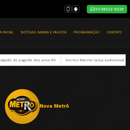
(51) 98022-8228
A INICIAL
NOTÍCIAS SAMBA E PAGODE
PROGRAMAÇÃO
CONTATO
do do pagode dos anos 90
Sorriso Maroto lança audiovisual complet
Nova Metrô