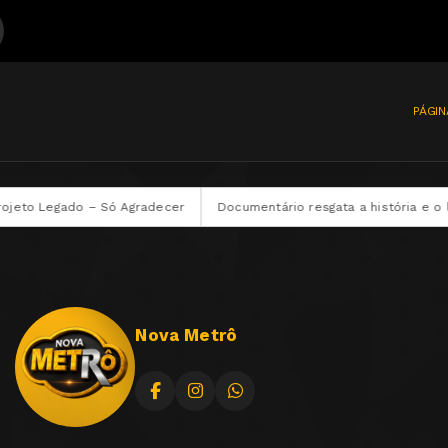
PÁGIN
o Legado – Só Agradecer
Documentário resgata a história e o lega
Nova Metrô