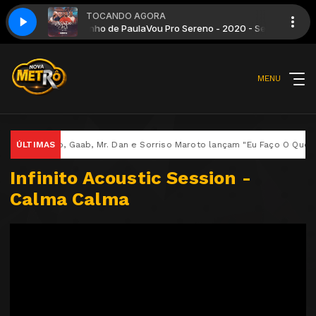
TOCANDO AGORA
 Andar - Netinho de Paula
Vou Pro Sereno - 2020 - Se a Fila Andar - Netin
MENU
, Gaab, Mr. Dan e Sorriso Maroto lançam "Eu Faço O Que" no projeto Le
ÚLTIMAS
Infinito Acoustic Session -
Calma Calma