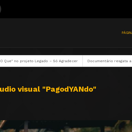
PÁGIN
egado – Só Agradecer
Documentário resgata a história e o legado 
áudio visual "PagodYANdo"