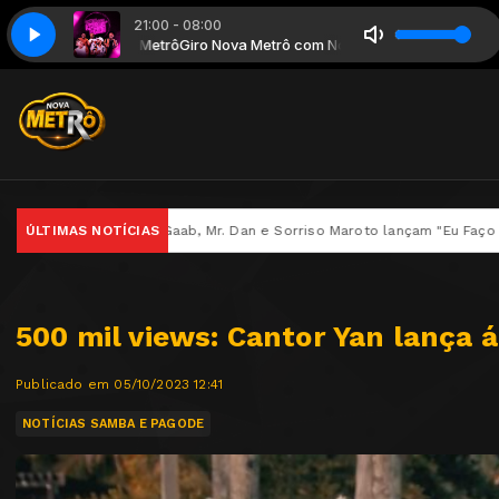
21:00 - 08:00
Amor de Fim de Noite
ô com Nova Metrô
Giro Nova Metrô com Nova Metrô
Caju pra Baixo - 2022 - Amor de Fim de Noite
, Gaab, Mr. Dan e Sorriso Maroto lançam "Eu Faço O Que" no projeto L
ÚLTIMAS NOTÍCIAS
500 mil views: Cantor Yan lança 
Publicado em 05/10/2023 12:41
NOTÍCIAS SAMBA E PAGODE