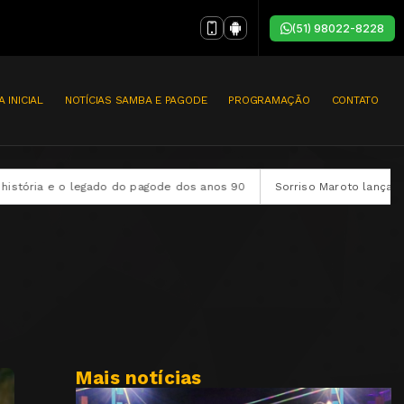
(51) 98022-8228
A INICIAL
NOTÍCIAS SAMBA E PAGODE
PROGRAMAÇÃO
CONTATO
do pagode dos anos 90
Sorriso Maroto lança audiovisual completo “
Mais notícias