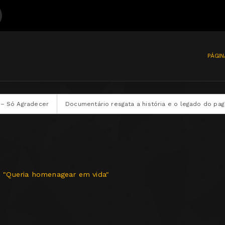
Vida Mudou
PÁGIN
Documentário resgata a história e o legado do pagode dos anos 90
: "Queria homenagear em vida"