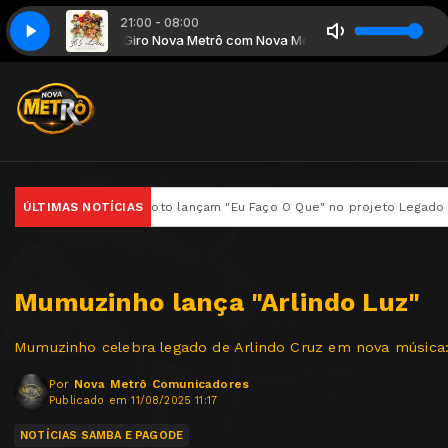
21:00 - 08:00
Minha Vida Mudou
om Nova Metrô
Giro Nova Metrô com Nova Metrô
Intimistas - 2022 - Beijo Doce - Maça do Amor - Minha 
rriso Maroto lançam "Eu Faço O Que" no projeto Legado – Só Agradecer
ÚLTIMAS NOTÍCIAS
Mumuzinho lança "Arlindo Luz"
Mumuzinho celebra legado de Arlindo Cruz em nova música
Por
Nova Metrô Comunicadores
Publicado em 11/08/2025 11:17
NOTÍCIAS SAMBA E PAGODE