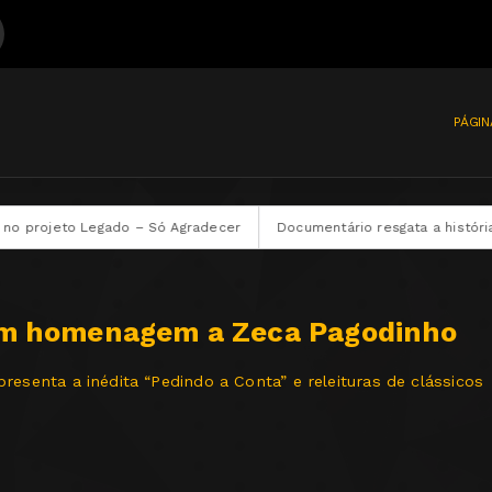
PÁGIN
 Só Agradecer
Documentário resgata a história e o legado do pago
em homenagem a Zeca Pagodinho
senta a inédita “Pedindo a Conta” e releituras de clássicos