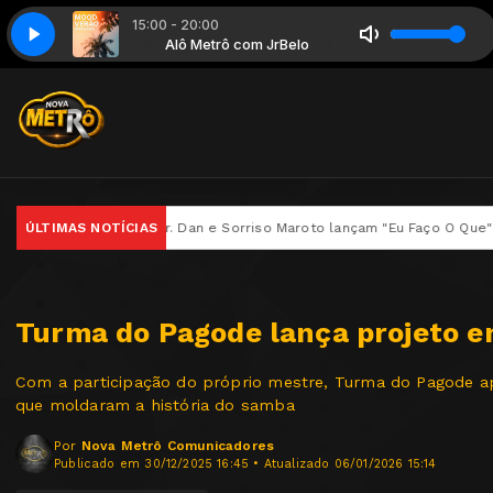
15:00 - 20:00
se Gelo - Ferrugem
 JrBelo
Alô Metrô com JrBelo
Marvvila - 2023 - Quebra Esse Gelo - Ferrugem
, Mr. Dan e Sorriso Maroto lançam "Eu Faço O Que" no projeto Legado –
ÚLTIMAS NOTÍCIAS
Turma do Pagode lança projeto 
Com a participação do próprio mestre, Turma do Pagode apre
que moldaram a história do samba
Por
Nova Metrô Comunicadores
Publicado em 30/12/2025 16:45 • Atualizado 06/01/2026 15:14