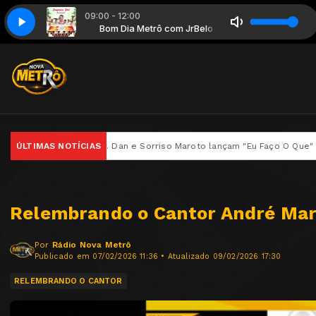
09:00 - 12:00
ário Real - Ferrugem
ô com JrBelo
Bom Dia Metrô com JrBelo
Revelação - 2020 - Imaginário Real - Ferrugem
 Gaab, Mr. Dan e Sorriso Maroto lançam "Eu Faço O Que" no projeto Le
ÚLTIMAS NOTÍCIAS
Relembrando o Cantor André Ma
Por
Rádio Nova Metrô
Publicado em 07/02/2026 11:36 • Atualizado 09/02/2026 17:30
RELEMBRANDO O CANTOR