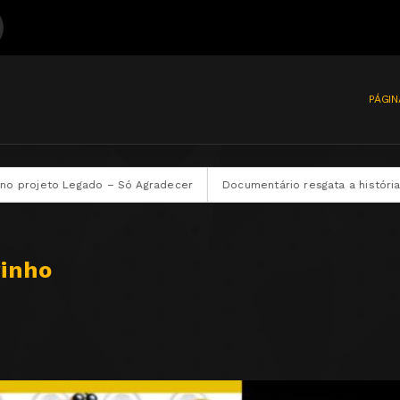
PÁGIN
gado – Só Agradecer
Documentário resgata a história e o legado d
rinho