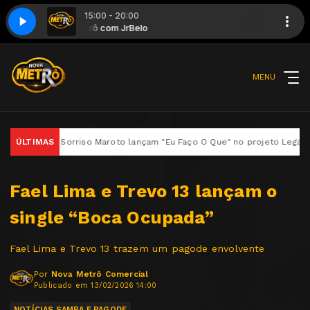
15:00 - 20:00
Alô Metrô com JrBelo
Alô Metrô c
MENU
an e Sorriso Maroto lançam "Eu Faço O Que" no projeto Legado – Só Ag
ÚLTIMAS
Fael Lima e Trevo 13 lançam o
single “Boca Ocupada”
Fael Lima e Trevo 13 trazem um pagode envolvente
Por
Nova Metrô Comercial
Publicado em 13/02/2026 14:00
NOTÍCIAS SAMBA E PAGODE