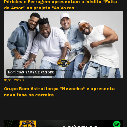
Péricles e Ferrugem apresentam a inédita “Falta
de Amor” no projeto “As Vozes”
NOTÍCIAS SAMBA E PAGODE
18/06/2026
Grupo Bom Astral lança “Nevoeiro” e apresenta
nova fase na carreira