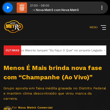
21:00 - 08:00
Encantou Demais
Metrô
Giro Nova Metrô com Nova Metrô
Di Propósito - 2025 - Me Namora - Você Me Encantou D
MENU
 Sorriso Maroto lançam "Eu Faço O Que" no projeto Legado – Só Agradec
ÚLTIMAS
Menos É Mais brinda nova fase
com “Champanhe (Ao Vivo)”
Grupo aposta em faixa inédita gravada no Distrito Federal
e mantém clima descontraído que virou marca da
carreira.
Por
Nova Metrô Comercial