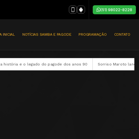
(51) 98022-8228
A INICIAL
NOTÍCIAS SAMBA E PAGODE
PROGRAMAÇÃO
CONTATO
o do pagode dos anos 90
Sorriso Maroto lança audiovisual complet