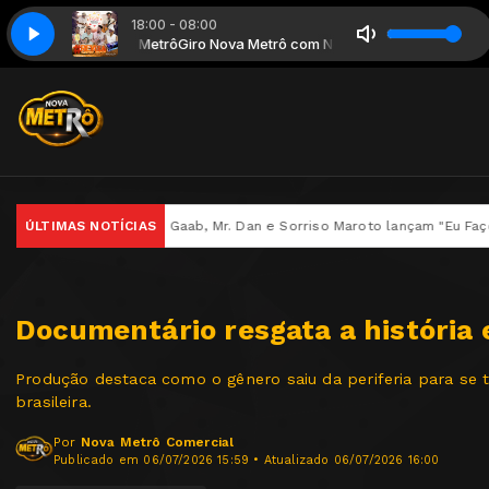
18:00 - 08:00
Desse Jeito é Ruim Pra Mim
rô com Nova Metrô
Giro Nova Metrô com Nova Metrô
Revelação - 2020 - Pago Pra Ver - Meu Casa
nho, Gaab, Mr. Dan e Sorriso Maroto lançam "Eu Faço O Que" no projeto
ÚLTIMAS NOTÍCIAS
Documentário resgata a história 
Produção destaca como o gênero saiu da periferia para se
brasileira.
Por
Nova Metrô Comercial
Publicado em 06/07/2026 15:59 • Atualizado 06/07/2026 16:00