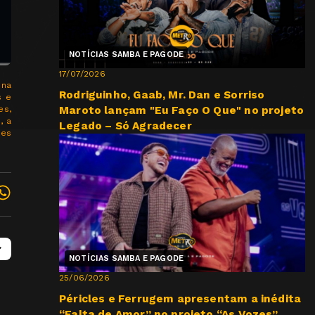
NOTÍCIAS SAMBA E PAGODE
17/07/2026
 na
Rodriguinho, Gaab, Mr. Dan e Sorriso
s e
Maroto lançam "Eu Faço O Que" no projeto
es,
, a
Legado – Só Agradecer
res
NOTÍCIAS SAMBA E PAGODE
25/06/2026
Péricles e Ferrugem apresentam a inédita
“Falta de Amor” no projeto “As Vozes”