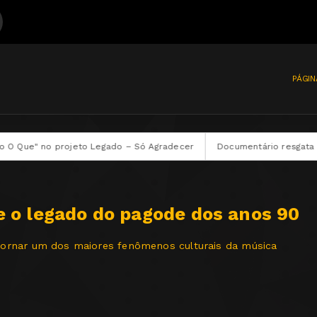
mento - Desse Jeito é Ruim Pra Mim
PÁGIN
 Legado – Só Agradecer
Documentário resgata a história e o legad
e o legado do pagode dos anos 90
 tornar um dos maiores fenômenos culturais da música