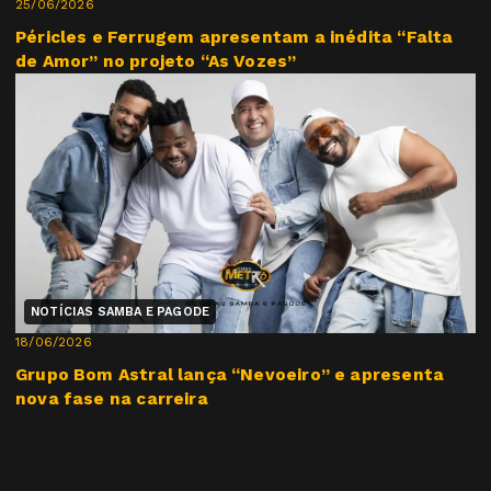
25/06/2026
Péricles e Ferrugem apresentam a inédita “Falta
de Amor” no projeto “As Vozes”
NOTÍCIAS SAMBA E PAGODE
18/06/2026
Grupo Bom Astral lança “Nevoeiro” e apresenta
nova fase na carreira