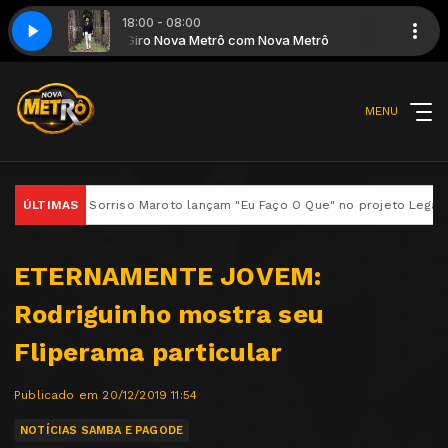
18:00 - 08:00
 e Zeca Pagodinho
 Metrô
Giro Nova Metrô com Nova Metrô
Belo - 2019 - Lugarzinho - Emicida e Zeca Pagodinho
MENU
Dan e Sorriso Maroto lançam "Eu Faço O Que" no projeto Legado – Só A
ÚLTIMAS
ETERNAMENTE JOVEM:
Rodriguinho mostra seu
Fliperama particular
Publicado em 20/12/2019 11:54
NOTÍCIAS SAMBA E PAGODE