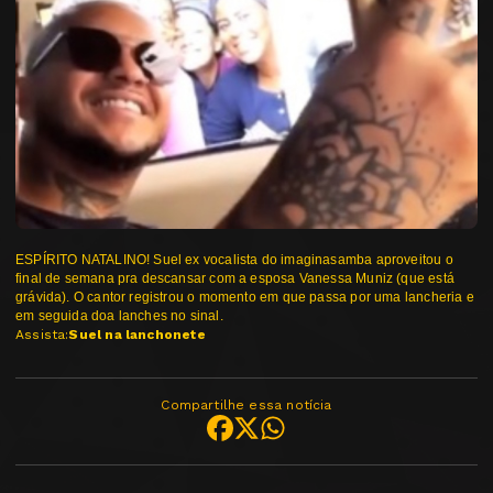
ESPÍRITO NATALINO! Suel ex vocalista do imaginasamba aproveitou o
final de semana pra descansar com a esposa Vanessa Muniz (que está
grávida). O cantor registrou o momento em que passa por uma lancheria e
em seguida doa lanches no sinal.
Assista:
Suel na lanchonete
Compartilhe essa notícia