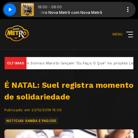
18:00 - 08:00
 Metrô
rei
Giro Nova Metrô com Nova Metrô
Menos é Mais - 2020 - Adorei
MENU
Dan e Sorriso Maroto lançam "Eu Faço O Que" no projeto Legado – Só A
ÚLTIMAS
É NATAL: Suel registra momento
de solidariedade
Publicado em 23/12/2019 15:03
NOTÍCIAS SAMBA E PAGODE