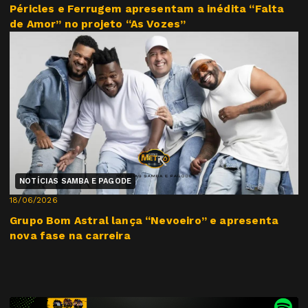
Péricles e Ferrugem apresentam a inédita “Falta
de Amor” no projeto “As Vozes”
NOTÍCIAS SAMBA E PAGODE
18/06/2026
Grupo Bom Astral lança “Nevoeiro” e apresenta
nova fase na carreira