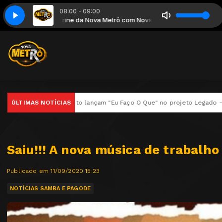
08:00 - 09:00
ianca 2025
Nova Metrô
Vitrine da Nova Metrô com Nova Metrô
- Grupo Samprazer - Nossa Alianca 2025
iso Maroto lançam "Eu Faço O Que" no projeto Legado – Só Agradecer
ÚLTIMAS NOTÍCIAS
Saiu!!! A nova música de trabalh
Publicado em 11/09/2020 15:23
NOTÍCIAS SAMBA E PAGODE