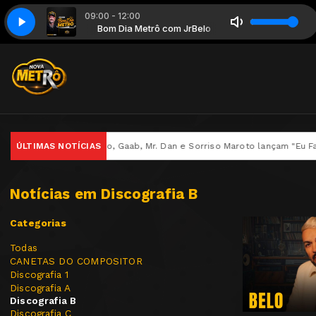
09:00 - 12:00
trô com JrBelo
Bom Dia Metrô com JrBelo
B”
ÚLTIMAS NOTÍCIAS
Rodriguinho, Gaab, Mr. Dan e Sorriso Maroto lançam "Eu Faço O
Notícias em Discografia B
Categorias
Todas
CANETAS DO COMPOSITOR
Discografia 1
Discografia A
Discografia B
Discografia C