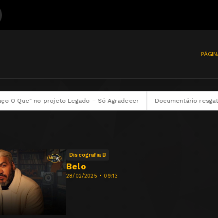
PÁGIN
 Que" no projeto Legado – Só Agradecer
Documentário resgata a his
Discografia B
Belo
28/02/2025 • 09:13