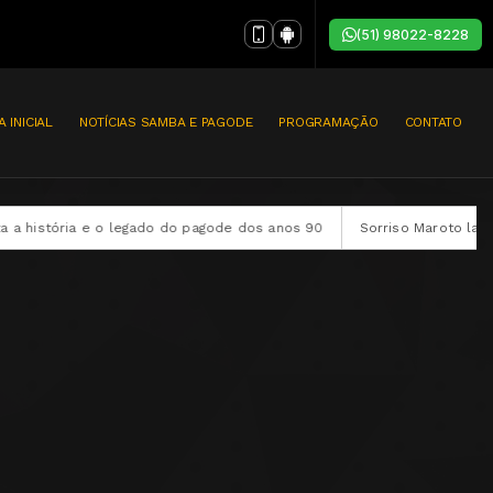
(51) 98022-8228
A INICIAL
NOTÍCIAS SAMBA E PAGODE
PROGRAMAÇÃO
CONTATO
tória e o legado do pagode dos anos 90
Sorriso Maroto lança audi