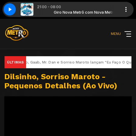
21:00 - 08:00
a Três - Instinto - Gamadinho
m Nova Metrô
Giro Nova Metrô com Nova Metrô
Pagode do Adame - Não Tem Hora Nem Lug
MENU
o, Gaab, Mr. Dan e Sorriso Maroto lançam "Eu Faço O Que" no projeto L
ÚLTIMAS
Dilsinho, Sorriso Maroto -
Pequenos Detalhes (Ao Vivo)