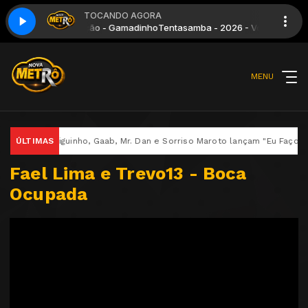
TOCANDO AGORA
cê Não Tem Coração - Gamadinho
Tentasamba - 2026 - Você Não Tem 
MENU
ÚLTIMAS
Rodriguinho, Gaab, Mr. Dan e Sorriso Maroto lançam "Eu Faço O Qu
Fael Lima e Trevo13 - Boca
Ocupada