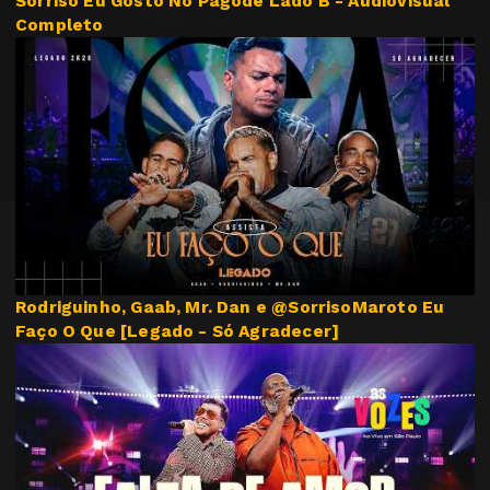
Sorriso Eu Gosto No Pagode Lado B - Audiovisual
Completo
Rodriguinho, Gaab, Mr. Dan e @SorrisoMaroto Eu
Faço O Que [Legado - Só Agradecer]