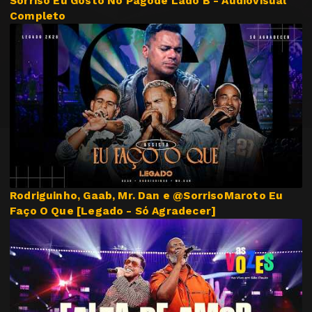
Sorriso Eu Gosto No Pagode Lado B - Audiovisual
Completo
Rodriguinho, Gaab, Mr. Dan e @SorrisoMaroto Eu
Faço O Que [Legado - Só Agradecer]