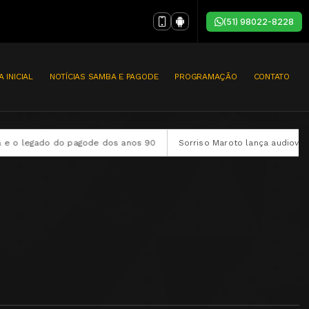
(51) 98022-8228
A INICIAL
NOTÍCIAS SAMBA E PAGODE
PROGRAMAÇÃO
CONTATO
ado do pagode dos anos 90
Sorriso Maroto lança audiovisual compl