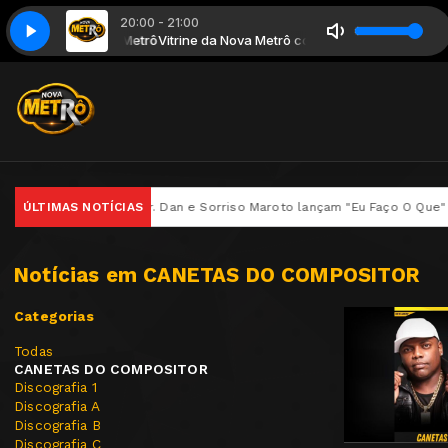
20:00 - 21:00
d - Nada Pra Fazer 2026
Metrô com Nova Metrô
Vitrine da Nova Metrô com Nova Metrô
- Cantor Dinei Blessed - Nada Pra Fazer 2026
uinho, Gaab, Mr. Dan e Sorriso Maroto lançam "Eu Faço O Que" no proje
ÚLTIMAS NOTÍCIAS
Notícias em CANETAS DO COMPOSITOR
Categorias
Todas
CANETAS DO COMPOSITOR
Discografia 1
Discografia A
Discografia B
Discografia C