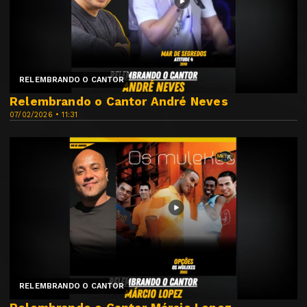
RELEMBRANDO O CANTOR
Relembrando o Cantor André Neves
07/02/2026 • 11:31
RELEMBRANDO O CANTOR