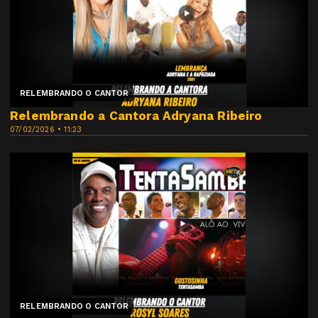
RELEMBRANDO O CANTOR
Relembrando a Cantora Adryana Ribeiro
07/02/2026 • 11:23
RELEMBRANDO O CANTOR