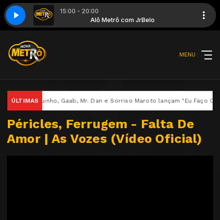
15:00 - 20:00
 JrBelo
- Etapas - Yan
Alô Metrô com JrBelo
Farias - 2026 - Etapas - Yan
MENU
Rodriguinho, Gaab, Mr. Dan e Sorriso Maroto lançam "Eu Faço O Que
ÚLTIMAS
Péricles, Ferrugem - Falta De
Amor | As Vozes (Vídeo Oficial)