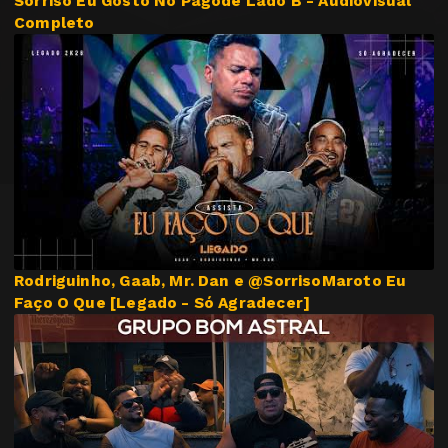
Sorriso Eu Gosto No Pagode Lado B - Audiovisual
Completo
Rodriguinho, Gaab, Mr. Dan e @SorrisoMaroto Eu
Faço O Que [Legado - Só Agradecer]