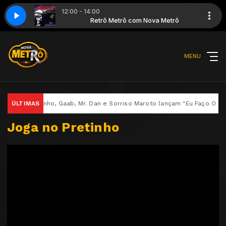
12:00 - 14:00
m Nova Metrô
 2003 - Lição de Professor
Retrô Metrô com Nova Metrô
Os Travessos - 2003 - Lição de Professor
MENU
Rodriguinho, Gaab, Mr. Dan e Sorriso Maroto lançam "Eu Faço O Que" 
ÚLTIMAS
Joga no Pretinho